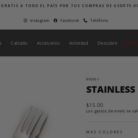
 GRATIS A TODO EL PAÍS POR TUS COMPRAS DE USD$75.0
diapositivas
pausa
Instagram
Facebook
Teléfono
s
Calzado
Accesorios
Actividad
Descubre
SALE
Inicio
/
STAINLESS
Precio
$15.00
habitual
Los
gastos de envío
se cal
MAS COLORES