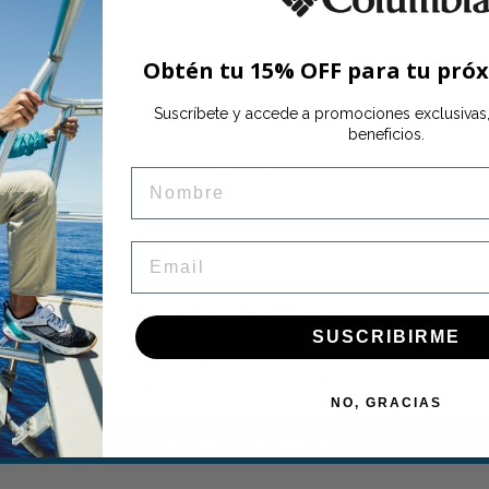
INFORMAC
Obtén tu 15% OFF para tu pró
Suscríbete y accede a promociones exclusiva
beneficios.
PREGUNTA SOBRE ESTE PRODUCTO
NAME
EMAIL
Reseñas de Clientes
SUSCRIBIRME
Sé el primero en escribir una reseña
NO, GRACIAS
Escribir una reseña