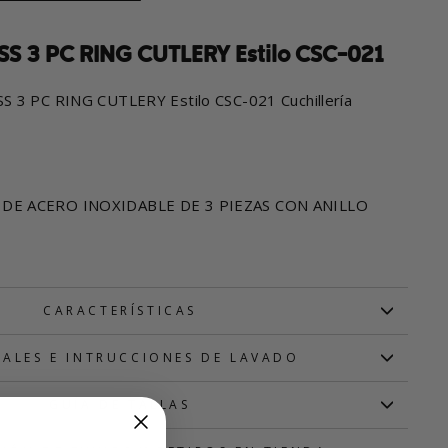
SS 3 PC RING CUTLERY Estilo CSC-021
S 3 PC RING CUTLERY Estilo CSC-021 Cuchillería
DE ACERO INOXIDABLE DE 3 PIEZAS CON ANILLO
CARACTERÍSTICAS
IALES E INTRUCCIONES DE LAVADO
GUÍA DE TALLAS