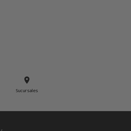
place
Sucursales
OS