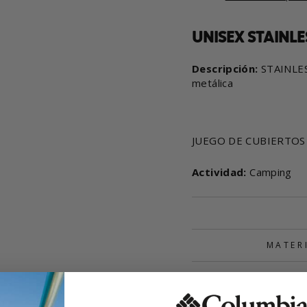
UNISEX STAINLE
Descripción:
STAINLES
metálica
JUEGO DE CUBIERTOS 
Actividad:
Camping
MATER