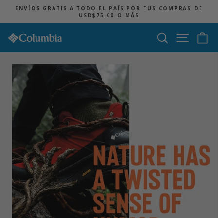
Ir
ENVÍOS GRATIS A TODO EL PAÍS POR TUS COMPRAS DE
directamente
USD$75.00 O MÁS
diapositivas
al
pausa
contenido
Buscar
Navegac
Ca
Columbia
Sportswear
Panamá
diapositivas
pausa