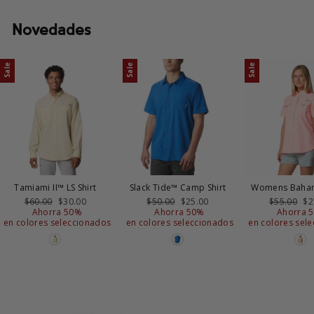
Novedades
Sale
Sale
Sale
Tamiami II™ LS Shirt
Slack Tide™ Camp Shirt
Womens Baham
Precio
$60.00
Precio
$30.00
Precio
$50.00
Precio
$25.00
Precio
$55.00
Pr
$2
habitual
Ahorra 50%
de
habitual
Ahorra 50%
de
habitual
Ahorra 
d
en colores seleccionados
oferta
en colores seleccionados
oferta
en colores sel
of