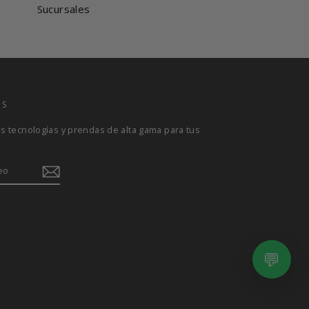
Sucursales
OS
 tecnologías y prendas de alta gama para tus
Albrook Mall
Metromall
Multiplaza
💬