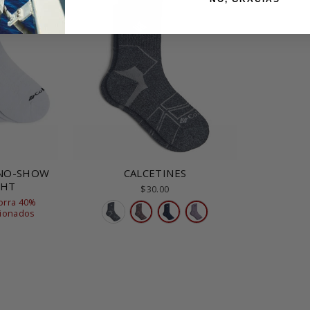
 NO-SHOW
CALCETINES
GHT
$30.00
orra 40%
cionados