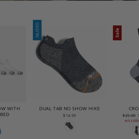
NUEVO
Sale
DUAL TAB NO SHOW HIKE
OW WITH
CRO
TBED
$14.99
Precio
$25.00
habitual
en col