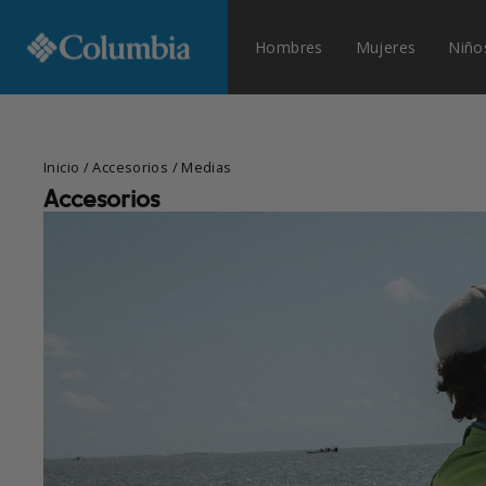
Ir
ENVÍOS
directamente
Hombres
Mujeres
Niño
al
contenido
Inicio
/
Accesorios
/
Medias
Accesorios