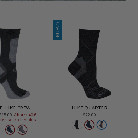
NUEVO
P HIKE CREW
HIKE QUARTER
Precio
$15.00
Ahorra 40%
$22.00
ores seleccionados
de
oferta