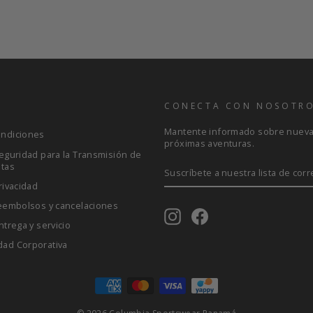
S
CONECTA CON NOSOTR
Mantente informado sobre nuevas
ondiciones
próximas aventuras.
Seguridad para la Transmisión de
etas
SUSCRÍBETE
A
rivacidad
NUESTRA
LISTA
reembolsos y cancelaciones
DE
Instagram
Facebook
CORREO
ntrega y servicio
dad Corporativa