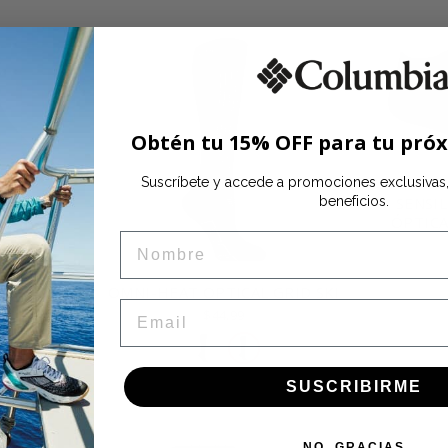
Obtén tu 15% OFF para tu pró
Suscríbete y accede a promociones exclusiva
beneficios.
SENSIL
ÓPTICA
NAME
NO-SHOW
OMNI-HEAT OPTICAL GRID SKI
EMAIL
GHT
$44.99
orra 40%
cionados
SUSCRIBIRME
NO, GRACIAS