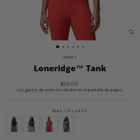
CE
(E
Inicio
/
Loneridge™ Tank
Precio
$55.00
habitual
Los
gastos de envío
se calculan en la pantalla de pagos.
MAS COLORES