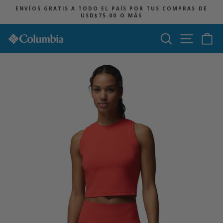
Ir
ENVÍOS GRATIS A TODO EL PAÍS POR TUS COMPRAS DE
directamente
USD$75.00 O MÁS
diapositivas
al
pausa
contenido
Buscar
Navegac
Ca