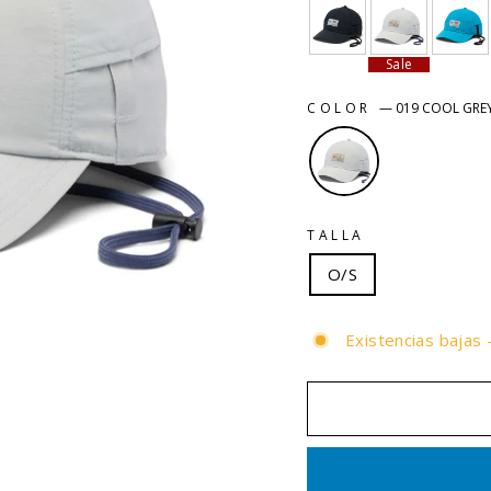
Sale
COLOR
—
019 COOL GRE
TALLA
O/S
Existencias bajas 