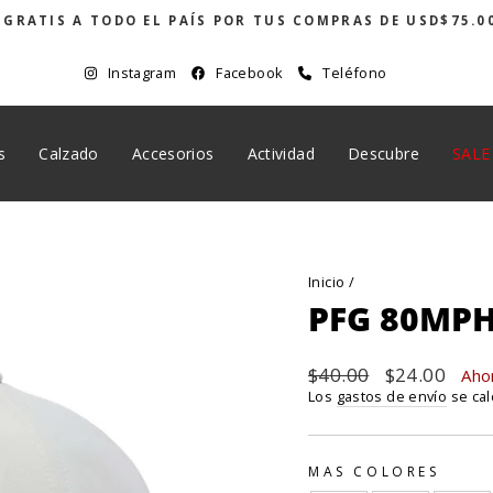
 GRATIS A TODO EL PAÍS POR TUS COMPRAS DE USD$75.0
diapositivas
pausa
Instagram
Facebook
Teléfono
s
Calzado
Accesorios
Actividad
Descubre
SALE
Inicio
/
PFG 80MPH
Precio
$40.00
Precio
$24.00
Aho
habitual
de
Los
gastos de envío
se cal
oferta
MAS COLORES