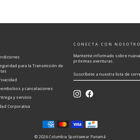
S
CONECTA CON NOSOTR
Mantente informado sobre nuevas
ondiciones
próximas aventuras.
Seguridad para la Transmisión de
etas
SUSCRÍBETE
A
rivacidad
NUESTRA
LISTA
reembolsos y cancelaciones
DE
Instagram
Facebook
CORREO
ntrega y servicio
dad Corporativa
© 2026 Columbia Sportswear Panamá