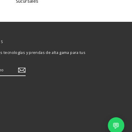
Sucursales
OS
 tecnologías y prendas de alta gama para tus
Albrook Mall
Metromall
Multiplaza
💬