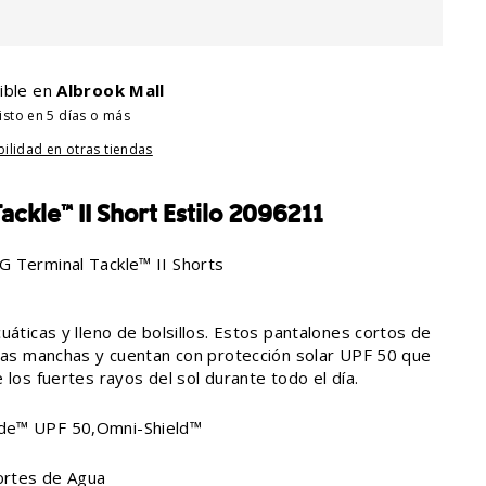
ible en
Albrook Mall
isto en 5 días o más
bilidad en otras tiendas
ckle™ II Short Estilo 2096211
G Terminal Tackle™ II Shorts
uáticas y lleno de bolsillos. Estos pantalones cortos de
 las manchas y cuentan con protección solar UPF 50 que
 los fuertes rayos del sol durante todo el día.
de™ UPF 50,Omni-Shield™
rtes de Agua