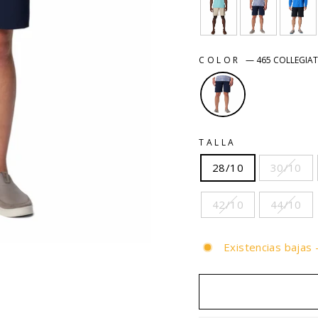
COLOR
—
465 COLLEGIAT
TALLA
28/10
30/10
42/10
44/10
Existencias bajas 