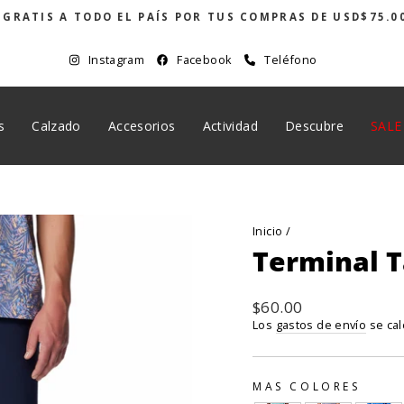
 GRATIS A TODO EL PAÍS POR TUS COMPRAS DE USD$75.0
diapositivas
pausa
Instagram
Facebook
Teléfono
s
Calzado
Accesorios
Actividad
Descubre
SALE
Inicio
/
Terminal T
Precio
$60.00
habitual
Los
gastos de envío
se cal
MAS COLORES