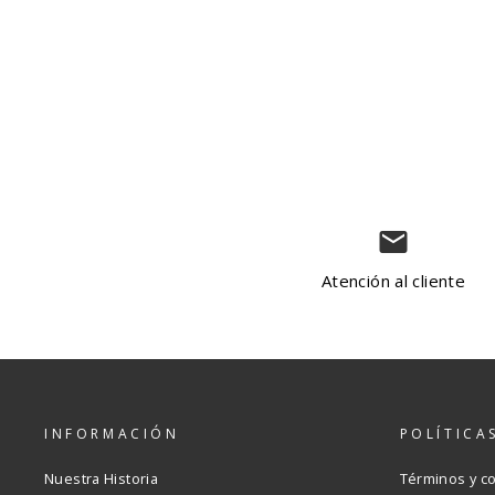
Terminal Tackle™ II Short
$60.00
email
Atención al cliente
INFORMACIÓN
POLÍTICA
Nuestra Historia
Términos y c