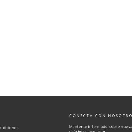
S
CONECTA CON NOSOTR
Mantente informado sobre nuevas
ondiciones
próximas aventuras.