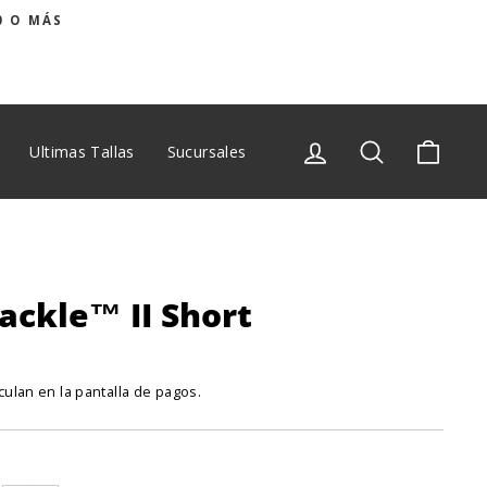
0 O MÁS
Ingresar
Buscar
Carrit
Ultimas Tallas
Sucursales
ackle™ II Short
culan en la pantalla de pagos.