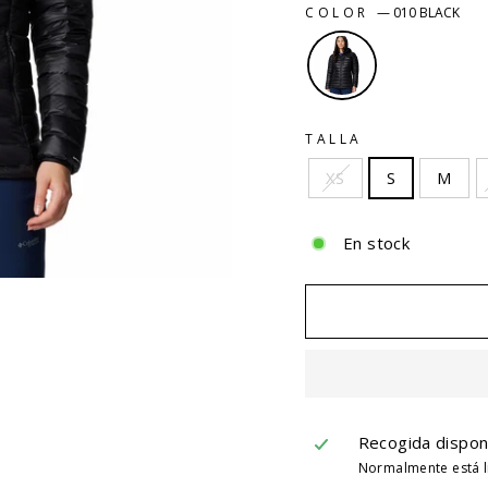
COLOR
—
010 BLACK
TALLA
XS
S
M
En stock
Recogida dispon
Normalmente está li