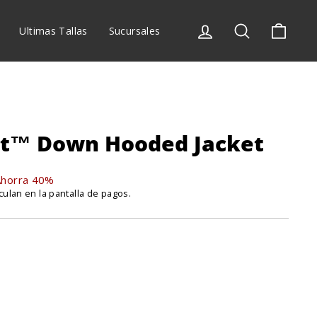
0 O MÁS
Ingresar
Buscar
Carrit
Ultimas Tallas
Sucursales
est™ Down Hooded Jacket
Ahorra 40%
culan en la pantalla de pagos.