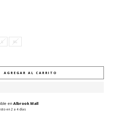
L
XL
AGREGAR AL CARRITO
ible en
Albrook Mall
sto en 2 a 4 días