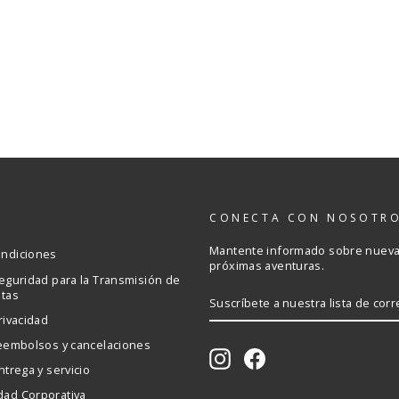
S
CONECTA CON NOSOTR
Mantente informado sobre nuevas
ondiciones
próximas aventuras.
Seguridad para la Transmisión de
etas
SUSCRÍBETE
A
rivacidad
NUESTRA
LISTA
reembolsos y cancelaciones
DE
Instagram
Facebook
CORREO
ntrega y servicio
dad Corporativa