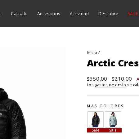
 GRATIS A TODO EL PAÍS POR TUS COMPRAS DE USD$75.0
diapositivas
s
Calzado
Accesorios
Actividad
Descubre
SALE
pausa
Instagram
Facebook
Teléfono
Inicio
/
Arctic Cr
Precio
$350.00
Precio
$210.00
habitual
de
Los
gastos de envío
se cal
oferta
MAS COLORES
Sale
Sale