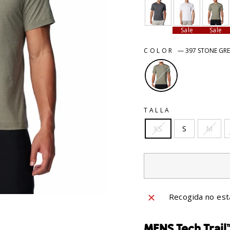
Sale
Sale
COLOR
—
397 STONE GR
TALLA
XS
S
M
Recogida no est
MENS Tech Trail™