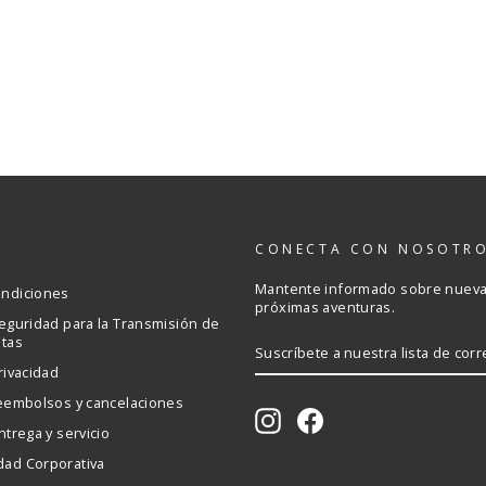
S
CONECTA CON NOSOTR
Mantente informado sobre nuevas
ondiciones
próximas aventuras.
Seguridad para la Transmisión de
etas
SUSCRÍBETE
A
rivacidad
NUESTRA
LISTA
reembolsos y cancelaciones
DE
Instagram
Facebook
CORREO
ntrega y servicio
dad Corporativa