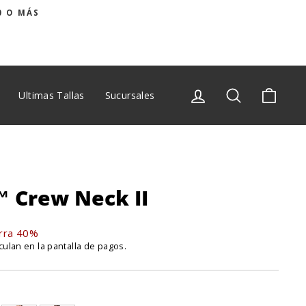
0 O MÁS
Ingresar
Buscar
Carrit
Ultimas Tallas
Sucursales
NUEVO
™ Crew Neck II
rra 40%
culan en la pantalla de pagos.