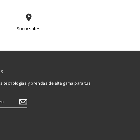
place
Sucursales
OS
 tecnologías y prendas de alta gama para tus
Albrook Mall
Metromall
Multiplaza