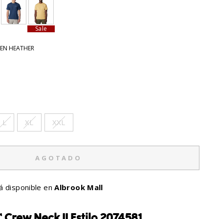
Sale
EEN HEATHER
L
XL
XXL
AGOTADO
á disponible en
Albrook Mall
 Crew Neck II Estilo 2074581