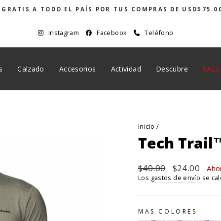
 GRATIS A TODO EL PAÍS POR TUS COMPRAS DE USD$75.0
diapositivas
pausa
Instagram
Facebook
Teléfono
s
Calzado
Accesorios
Actividad
Descubre
SALE
NUEVO
Inicio
/
Tech Trail
Precio
$40.00
Precio
$24.00
Aho
habitual
de
Los
gastos de envío
se cal
oferta
MAS COLORES