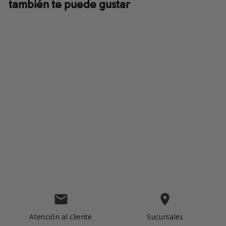
también te puede gustar
ULTIMA TALLA
Agate Pass™ Cable Knit
Beanie
$40.00
email
place
Atención al cliente
Sucursales