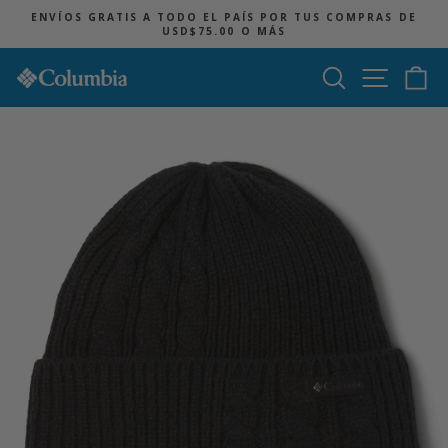
Ir
ENVÍOS GRATIS A TODO EL PAÍS POR TUS COMPRAS DE
directamente
USD$75.00 O MÁS
diapositivas
al
pausa
contenido
Buscar
Navegac
Ca