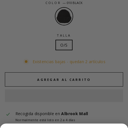
COLOR
—
010 BLACK
TALLA
O/S
Existencias bajas - quedan 2 artículos
AGREGAR AL CARRITO
Recogida disponible en
Albrook Mall
Normalmente está listo en 2 a 4 días