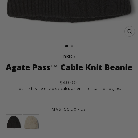
CE
(E
Inicio
/
Agate Pass™ Cable Knit Beanie
Precio
$40.00
habitual
Los
gastos de envío
se calculan en la pantalla de pagos.
MAS COLORES