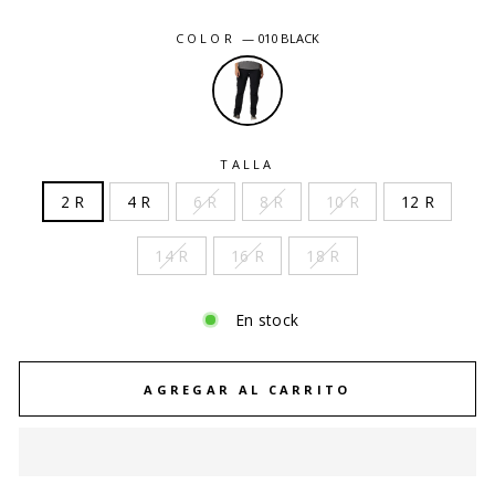
COLOR
—
010 BLACK
TALLA
2 R
4 R
6 R
8 R
10 R
12 R
14 R
16 R
18 R
En stock
AGREGAR AL CARRITO