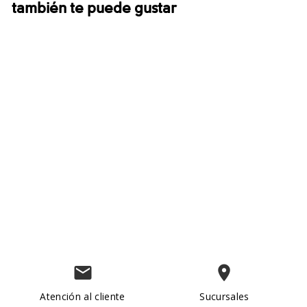
también te puede gustar
Silver Ridge Utility™
Convertible Pant
$90.00
email
place
Atención al cliente
Sucursales