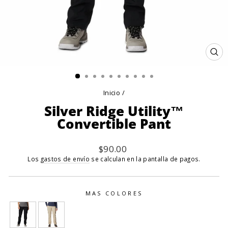
CE
(E
Inicio
/
Silver Ridge Utility™
Convertible Pant
Precio
$90.00
habitual
Los
gastos de envío
se calculan en la pantalla de pagos.
MAS COLORES