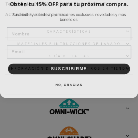
Obtén tu 15% OFF para tu próxima compra.
Tecnología:
Omni-Shade™ UPF 50,Omni-Wick™
Suscríbete y accede a promociones exclusivas, novedades y más
Actividad:
Senderismo,Casual
beneficios.
NAME
CARACTERÍSTICAS
MATERIALES E INTRUCCIONES DE LAVADO
EMAIL
GUÍA DE TALLAS
SUSCRIBIRME
INFORMACIÓN DE ENVIOS Y RETIROS EN TIENDA
NO, GRACIAS
OMNI-WICK™