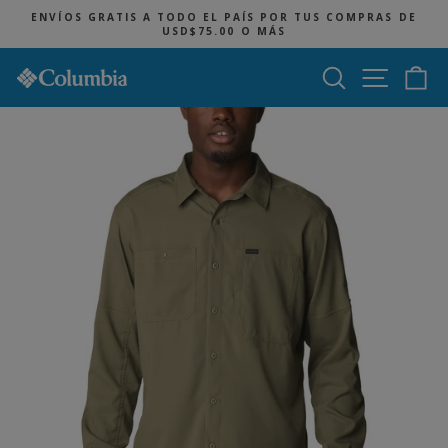
Ir
ENVÍOS GRATIS A TODO EL PAÍS POR TUS COMPRAS DE
directamente
USD$75.00 O MÁS
diapositivas
al
pausa
contenido
Buscar
Navegac
Ca