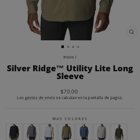
CE
(E
Inicio
/
Silver Ridge™ Utility Lite Long
Sleeve
Precio
$70.00
habitual
Los
gastos de envío
se calculan en la pantalla de pagos.
MAS COLORES