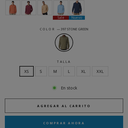
Sale
Nuevo
COLOR
—
397 STONE GREEN
TALLA
XS
S
M
L
XL
XXL
En stock
AGREGAR AL CARRITO
COMPRAR AHORA