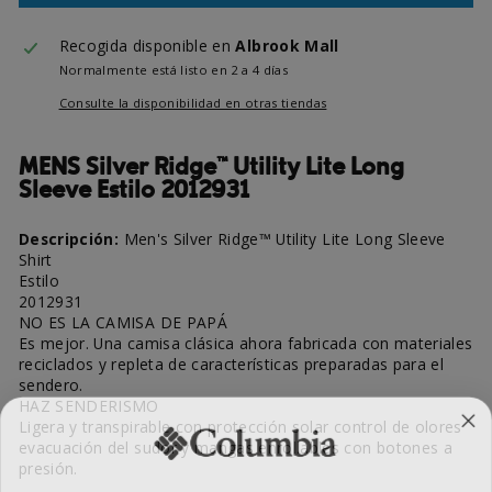
Recogida disponible en
Albrook Mall
Normalmente está listo en 2 a 4 días
Consulte la disponibilidad en otras tiendas
MENS Silver Ridge™ Utility Lite Long
Sleeve Estilo 2012931
Descripción:
Men's Silver Ridge™ Utility Lite Long Sleeve
Shirt
Estilo
2012931
NO ES LA CAMISA DE PAPÁ
Es mejor. Una camisa clásica ahora fabricada con materiales
reciclados y repleta de características preparadas para el
sendero.
HAZ SENDERISMO
Ligera y transpirable con protección solar control de olores
evacuación del sudor y mangas enrollables con botones a
presión.