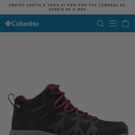
Ir
ENVÍOS GRATIS A TODO EL PAÍS POR TUS COMPRAS DE
directamente
USD$75.00 O MÁS
diapositivas
al
pausa
contenido
Buscar
Navegac
Ca