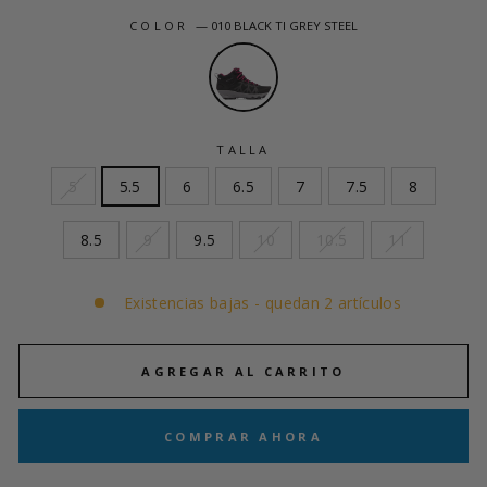
COLOR
—
010 BLACK TI GREY STEEL
TALLA
5
5.5
6
6.5
7
7.5
8
8.5
9
9.5
10
10.5
11
Existencias bajas - quedan 2 artículos
AGREGAR AL CARRITO
COMPRAR AHORA