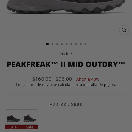
CE
(E
Inicio
/
PEAKFREAK™ II MID OUTDRY™
Precio
$160.00
Precio
$96.00
Ahorra 40%
habitual
de
Los
gastos de envío
se calculan en la pantalla de pagos.
oferta
MAS COLORES
Sale
Sale