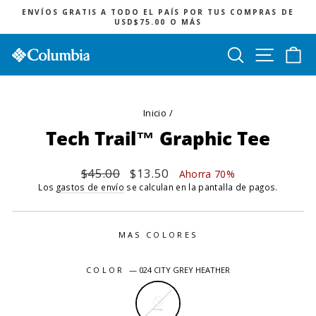
Ir
ENVÍOS GRATIS A TODO EL PAÍS POR TUS COMPRAS DE
directamente
USD$75.00 O MÁS
diapositivas
al
pausa
contenido
Buscar
Navegac
Ca
Inicio
/
Tech Trail™ Graphic Tee
Precio
$45.00
Precio
$13.50
Ahorra 70%
habitual
de
Los
gastos de envío
se calculan en la pantalla de pagos.
oferta
MAS COLORES
COLOR
—
024 CITY GREY HEATHER