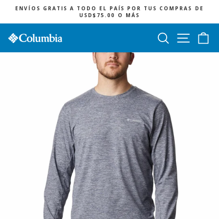
Ir
ENVÍOS GRATIS A TODO EL PAÍS POR TUS COMPRAS DE
directamente
USD$75.00 O MÁS
diapositivas
al
pausa
contenido
Buscar
Navegac
Ca