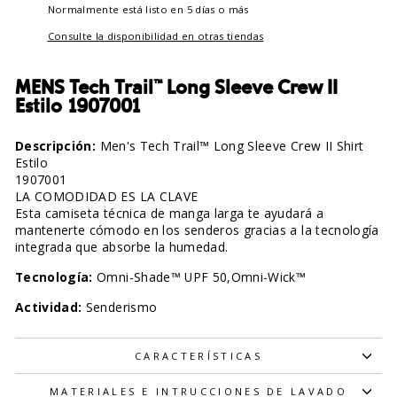
Normalmente está listo en 5 días o más
Consulte la disponibilidad en otras tiendas
MENS Tech Trail™ Long Sleeve Crew II
Estilo 1907001
Descripción:
Men's Tech Trail™ Long Sleeve Crew II Shirt
Estilo
1907001
LA COMODIDAD ES LA CLAVE
Obtén tu 15% OFF para tu próxima compra.
Esta camiseta técnica de manga larga te ayudará a
mantenerte cómodo en los senderos gracias a la tecnología
Suscríbete y accede a promociones exclusivas, novedades y más
integrada que absorbe la humedad.
beneficios.
NAME
Tecnología:
Omni-Shade™ UPF 50,Omni-Wick™
Actividad:
Senderismo
EMAIL
CARACTERÍSTICAS
SUSCRIBIRME
MATERIALES E INTRUCCIONES DE LAVADO