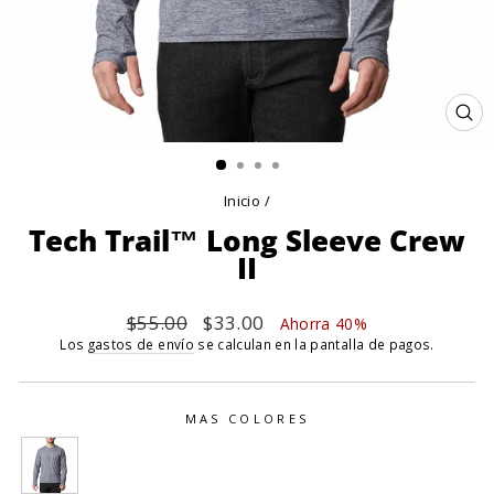
CE
(E
Inicio
/
Tech Trail™ Long Sleeve Crew
II
Precio
$55.00
Precio
$33.00
Ahorra 40%
habitual
de
Los
gastos de envío
se calculan en la pantalla de pagos.
oferta
MAS COLORES