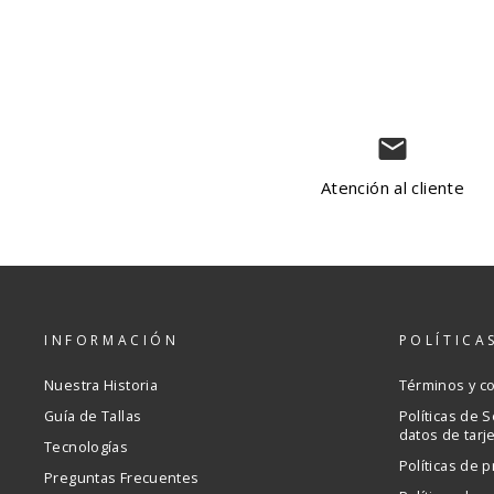
email
Atención al cliente
INFORMACIÓN
POLÍTICA
Nuestra Historia
Términos y c
Guía de Tallas
Políticas de 
datos de tarj
Tecnologías
Políticas de p
Preguntas Frecuentes