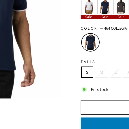
Sale
Sale
Sale
COLOR
—
464 COLLEGIAT
TALLA
S
M
L
En stock