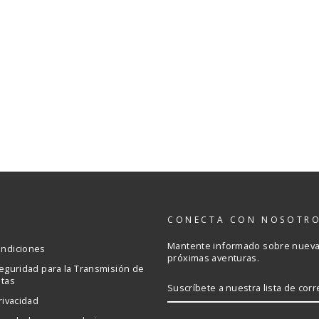
S
CONECTA CON NOSOTR
Mantente informado sobre nuevas
ondiciones
próximas aventuras.
Seguridad para la Transmisión de
etas
SUSCRÍBETE
A
rivacidad
NUESTRA
LISTA