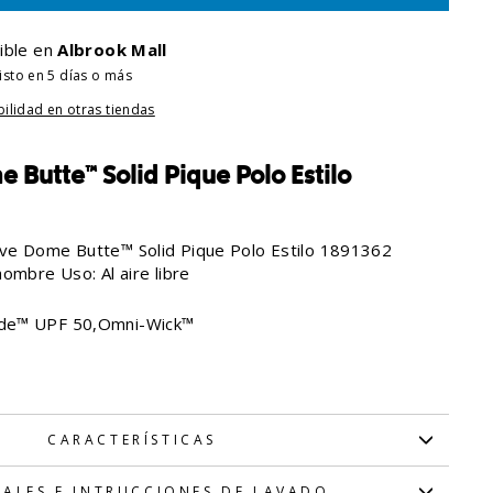
ible en
Albrook Mall
isto en 5 días o más
bilidad en otras tiendas
Butte™ Solid Pique Polo Estilo
ve Dome Butte™ Solid Pique Polo Estilo 1891362
ombre Uso: Al aire libre
de™ UPF 50,Omni-Wick™
CARACTERÍSTICAS
IALES E INTRUCCIONES DE LAVADO