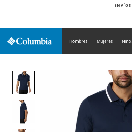
Ir
ENVÍOS
directamente
al
contenido
Hombres
Mujeres
Niño