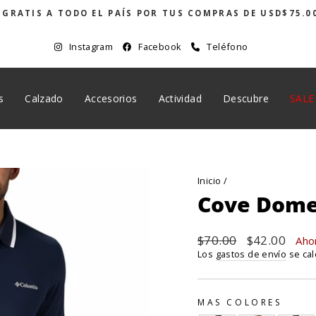
 GRATIS A TODO EL PAÍS POR TUS COMPRAS DE USD$75.0
diapositivas
pausa
Instagram
Facebook
Teléfono
s
Calzado
Accesorios
Actividad
Descubre
SALE
Inicio
/
Cove Dome 
Precio
$70.00
Precio
$42.00
Aho
habitual
de
Los
gastos de envío
se cal
oferta
MAS COLORES