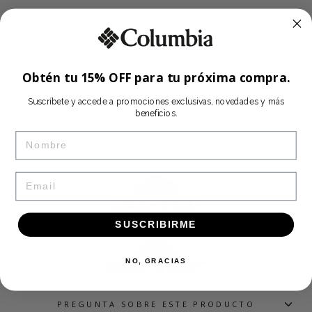
CARACTERÍSTICAS
MATERIALES E INTRUCCIONES DE LAVADO
Obtén tu 15% OFF para tu próxima compra.
GUÍA DE TALLAS
Suscríbete y accede a promociones exclusivas, novedades y más
INFORMACIÓN DE ENVIOS Y RETIROS EN TIENDA
beneficios.
NAME
EMAIL
OMNI-WICK™
SUSCRIBIRME
NO, GRACIAS
OMNI-SHADE™
PREGUNTA SOBRE ESTE PRODUCTO