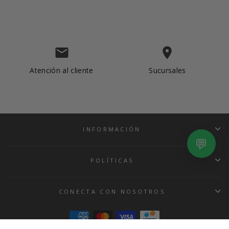
email
place
Albrook Mall
Atención al cliente
Sucursales
Metromall
Multiplaza
INFORMACIÓN
💬
POLÍTICAS
CONECTA CON NOSOTROS