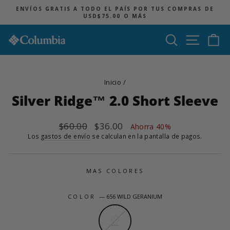
Ir
ENVÍOS GRATIS A TODO EL PAÍS POR TUS COMPRAS DE
directamente
USD$75.00 O MÁS
diapositivas
al
pausa
contenido
Buscar
Navegac
Ca
Inicio
/
Silver Ridge™ 2.0 Short Sleeve
Precio
$60.00
Precio
$36.00
Ahorra 40%
habitual
de
Los
gastos de envío
se calculan en la pantalla de pagos.
oferta
MAS COLORES
COLOR
—
656 WILD GERANIUM