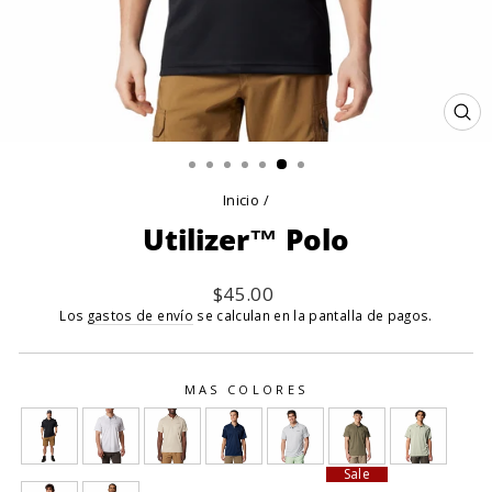
CE
(E
Inicio
/
Utilizer™ Polo
Precio
$45.00
habitual
Los
gastos de envío
se calculan en la pantalla de pagos.
MAS COLORES
Sale