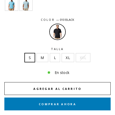
COLOR
—
010 BLACK
TALLA
S
M
L
XL
XXL
En stock
AGREGAR AL CARRITO
COMPRAR AHORA