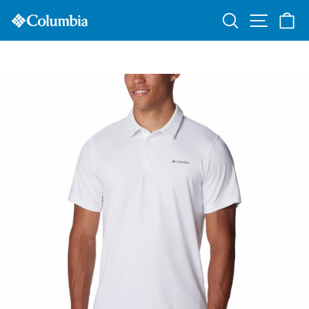
Ir
ENVÍOS GRATIS A TODO EL PAÍS POR TUS COMPRAS DE
Buscar
Navegac
Ca
directamente
USD$75.00 O MÁS
diapositivas
al
pausa
contenido