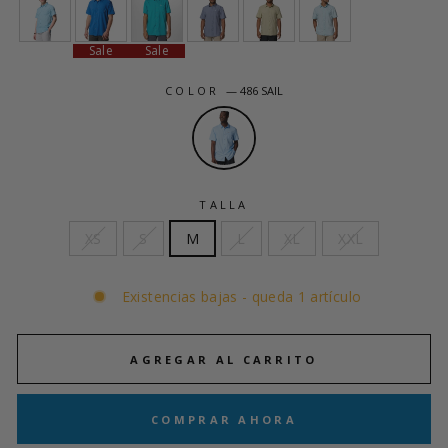
Sale
Sale
COLOR
—
486 SAIL
TALLA
XS
S
M
L
XL
XXL
Existencias bajas - queda 1 artículo
AGREGAR AL CARRITO
COMPRAR AHORA