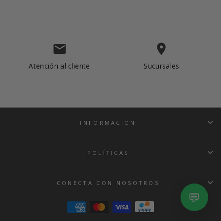
email
place
Atención al cliente
Sucursales
INFORMACIÓN
Albrook Mall
Metromall
POLÍTICAS
Multiplaza
CONECTA CON NOSOTROS
💬