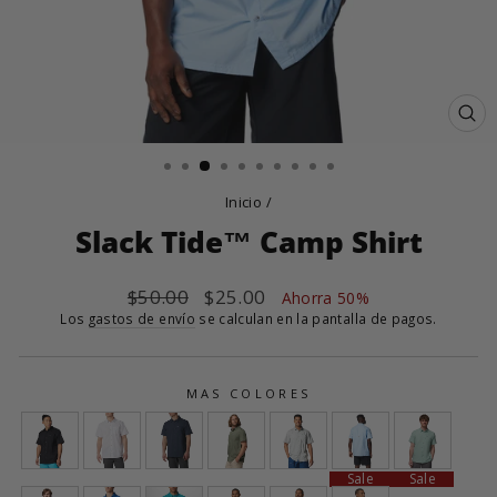
CE
(E
Inicio
/
Slack Tide™ Camp Shirt
Precio
$50.00
Precio
$25.00
Ahorra 50%
habitual
de
Los
gastos de envío
se calculan en la pantalla de pagos.
oferta
MAS COLORES
Sale
Sale