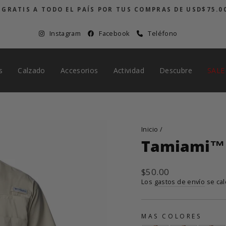
 GRATIS A TODO EL PAÍS POR TUS COMPRAS DE USD$75.0
diapositivas
pausa
Instagram
Facebook
Teléfono
s
Calzado
Accesorios
Actividad
Descubre
SALE
Inicio
/
Tamiami™ I
Precio
$50.00
habitual
Los
gastos de envío
se cal
MAS COLORES