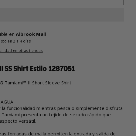
ible en
Albrook Mall
sto en 2 a 4 días
bilidad en otras tiendas
 SS Shirt Estilo 1287051
G Tamiami™ II Short Sleeve Shirt
 AGUA
y la funcionalidad mientras pesca o simplemente disfruta
isa Tamiami presenta un tejido de secado rápido que
aspecto versátil.
ras forradas de malla permiten la entrada y salida de