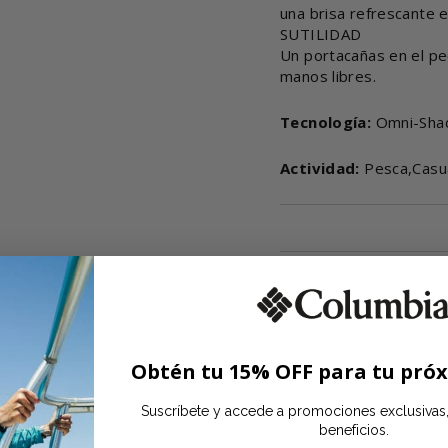
una brisa refrescante 
SUTILIDAD
Un portacañas en el pec
manos libres.
Tecnología:
Omni-Sha
Actividad:
Pesca,Casu
MATER
Obtén tu 15% OFF para tu pró
INFORMAC
Suscríbete y accede a promociones exclusiva
beneficios.