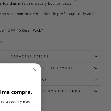
en los días más calurosos y bochornosos.
ho y un montón de bolsillos de perfil bajo te dejan las
de™ UPF 40,Omni-Wick™
al
CARACTERÍSTICAS
IALES E INTRUCCIONES DE LAVADO
GUÍA DE TALLAS
xima compra.
IÓN DE ENVIOS Y RETIROS EN TIENDA
s, novedades y más