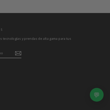
OS
 tecnologías y prendas de alta gama para tus
Albrook Mall
Metromall
Multiplaza
💬