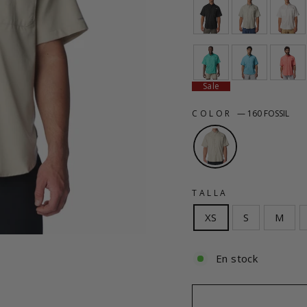
Sale
COLOR
—
160 FOSSIL
TALLA
XS
S
M
En stock