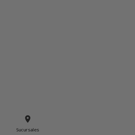
place
Sucursales