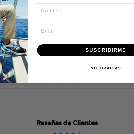
NAME
EMAIL
OMNI-WICK™
SUSCRIBIRME
OMNI-SHADE™
NO, GRACIAS
PREGUNTA SOBRE ESTE PRODUCTO
Reseñas de Clientes