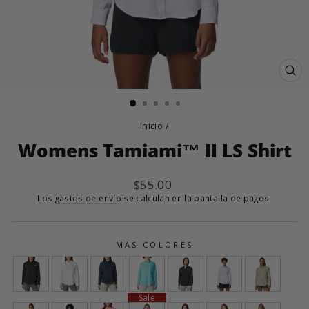
CE
(E
Inicio
/
Womens Tamiami™ II LS Shirt
Precio
$55.00
habitual
Los
gastos de envío
se calculan en la pantalla de pagos.
MAS COLORES
Sale