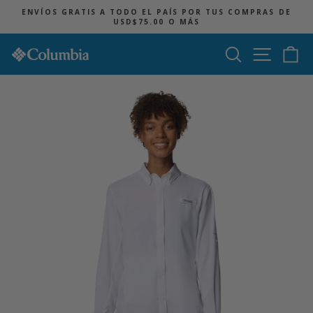
Ir
ENVÍOS GRATIS A TODO EL PAÍS POR TUS COMPRAS DE
directamente
USD$75.00 O MÁS
diapositivas
al
pausa
contenido
Buscar
Navegac
Ca