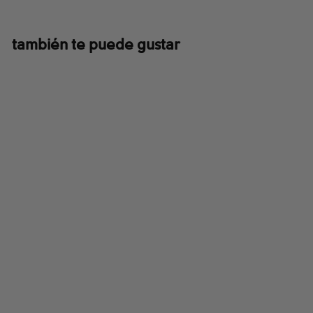
también te puede gustar
Womens Tamiami™ II LS
Shirt
$55.00