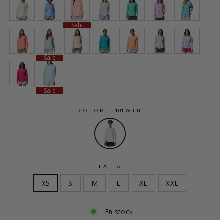
Sale
Sale
Sale
COLOR
—
101 WHITE
TALLA
XS
S
M
L
XL
XXL
En stock