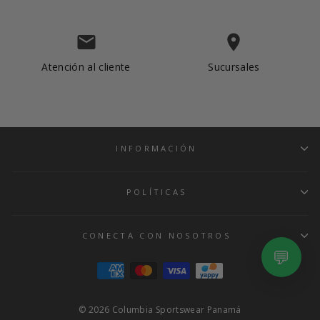
email
place
Atención al cliente
Sucursales
INFORMACIÓN
Albrook Mall
Metromall
POLÍTICAS
Multiplaza
CONECTA CON NOSOTROS
💬
© 2026 Columbia Sportswear Panamá