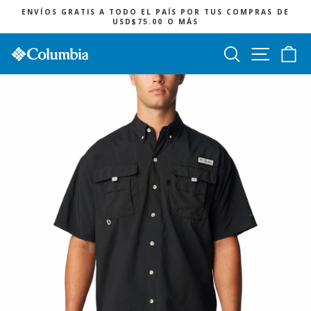
Ir
ENVÍOS GRATIS A TODO EL PAÍS POR TUS COMPRAS DE
directamente
USD$75.00 O MÁS
diapositivas
al
pausa
contenido
Buscar
Navegac
Ca