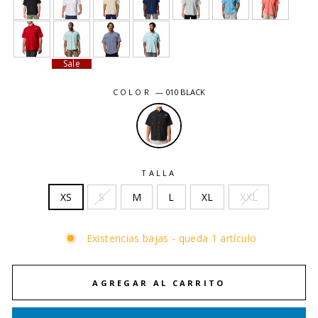
Sale
COLOR
—
010 BLACK
TALLA
XS
S
M
L
XL
XXL
Existencias bajas - queda 1 artículo
AGREGAR AL CARRITO