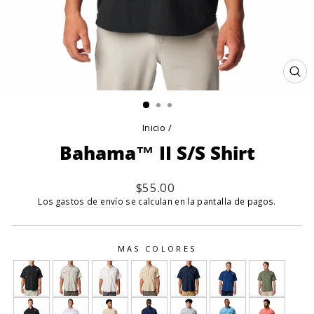
CE
(E
Inicio
/
Bahama™ II S/S Shirt
Precio
$55.00
habitual
Los
gastos de envío
se calculan en la pantalla de pagos.
MAS COLORES