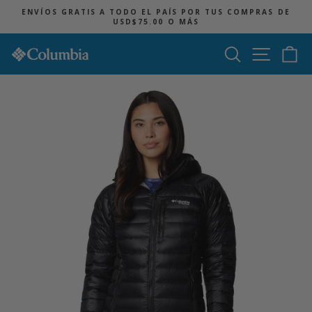
Ir
ENVÍOS GRATIS A TODO EL PAÍS POR TUS COMPRAS DE
directamente
USD$75.00 O MÁS
diapositivas
al
pausa
contenido
Buscar
Navegac
Ca