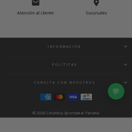
email
place
Atención al cliente
Sucursales
INFORMACIÓN
Albrook Mall
Metromall
POLÍTICAS
Multiplaza
CONECTA CON NOSOTROS
💬
© 2026 Columbia Sportswear Panamá