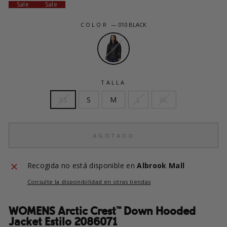
Sale
Sale
COLOR
—
010 BLACK
TALLA
XS
S
M
L
XL
AGOTADO
Recogida no está disponible en
Albrook Mall
Consulte la disponibilidad en otras tiendas
WOMENS Arctic Crest™ Down Hooded
Jacket Estilo 2086071