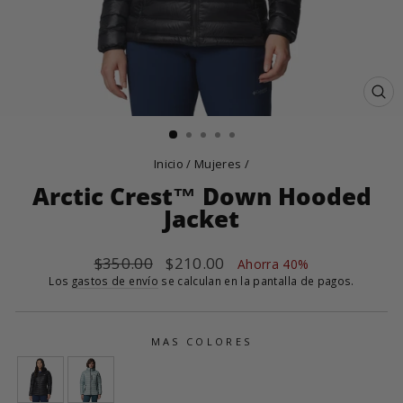
CE
(E
Inicio
/
Mujeres
/
Arctic Crest™ Down Hooded
Jacket
Precio
$350.00
Precio
$210.00
Ahorra 40%
habitual
de
Los
gastos de envío
se calculan en la pantalla de pagos.
oferta
MAS COLORES