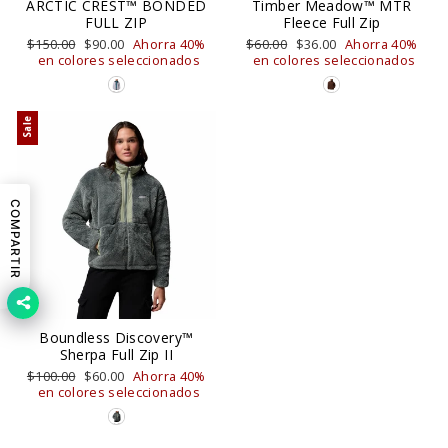
ARCTIC CREST™ BONDED
Timber Meadow™ MTR
FULL ZIP
Fleece Full Zip
Precio
$150.00
Precio
$90.00
Ahorra 40%
Precio
$60.00
Precio
$36.00
Ahorra 40%
habitual
en colores seleccionados
de
habitual
en colores seleccionados
de
oferta
oferta
Sale
COMPARTIR
Boundless Discovery™
Sherpa Full Zip II
Precio
$100.00
Precio
$60.00
Ahorra 40%
habitual
en colores seleccionados
de
oferta