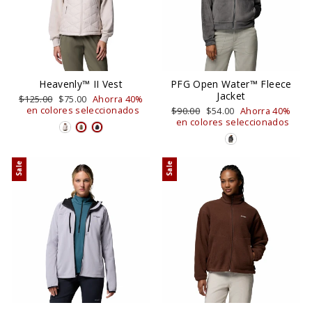
PFG Open Water™ Fleece
Heavenly™ II Vest
Jacket
Precio
$125.00
Precio
$75.00
Ahorra 40%
habitual
en colores seleccionados
de
Precio
$90.00
Precio
$54.00
Ahorra 40%
oferta
habitual
en colores seleccionados
de
oferta
Sale
Sale